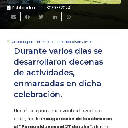
Publicado el día
30/07/2024
Cultura
|
Deporte
|
Intendencia
|
Intendente
|
San Javier
Durante varios días se
desarrollaron decenas
de actividades,
enmarcadas en dicha
celebración.
Uno de los primeros eventos llevados a
cabo, fue la
inauguración de las obras en
el “Parque Municipal 27 de julio”
, donde