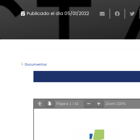
Publicado el día
05/01/2022
Documentos
Página
1
/
42
Zoom
100%