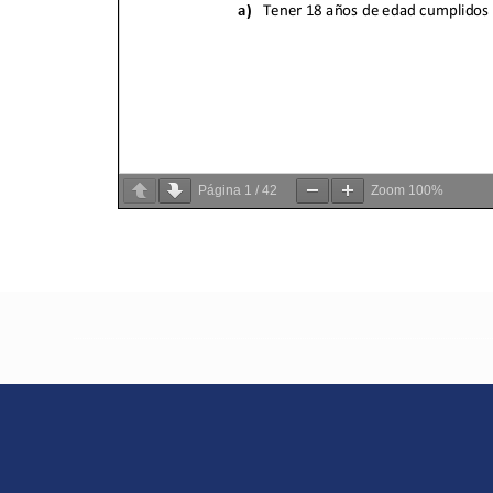
Página
1
/
42
Zoom
100%