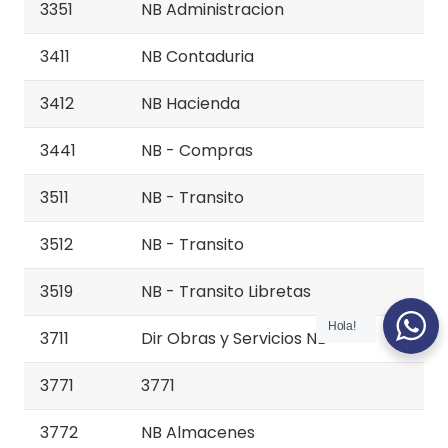
3351
NB Administracion
3411
NB Contaduria
3412
NB Hacienda
3441
NB - Compras
3511
NB - Transito
3512
NB - Transito
3519
NB - Transito Libretas
Hola!
3711
Dir Obras y Servicios NB
3771
3771
3772
NB Almacenes