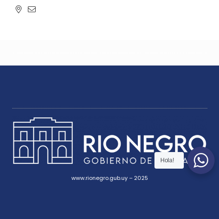
Hola!
www.rionegro.gub.uy – 2025