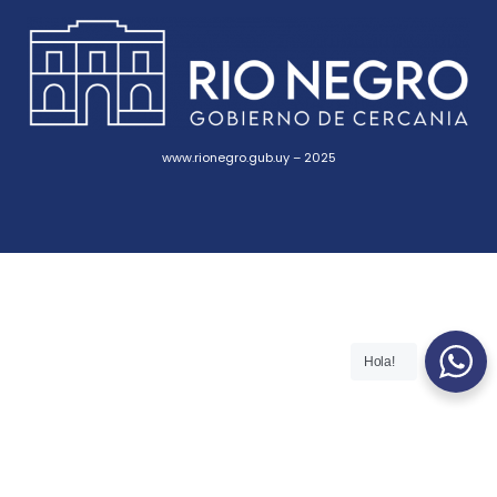
www.rionegro.gub.uy – 2025
Hola!