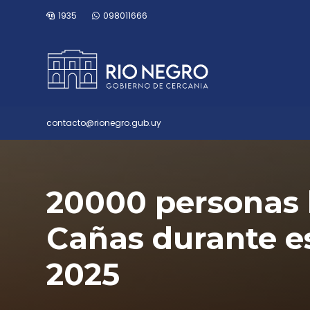
1935
098011666
contacto@rionegro.gub.uy
20000 personas 
Cañas durante e
2025