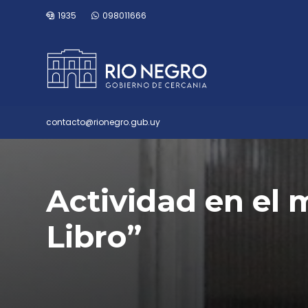
1935
098011666
contacto@rionegro.gub.uy
Actividad en el 
Libro”