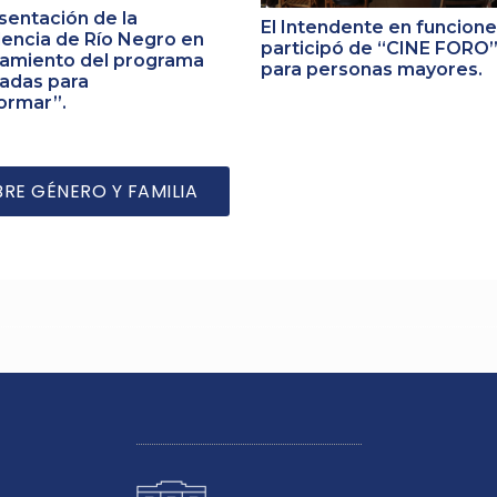
entación de la
El Intendente en funcion
encia de Río Negro en
participó de “CINE FORO
zamiento del programa
para personas mayores.
adas para
ormar”.
BRE GÉNERO Y FAMILIA