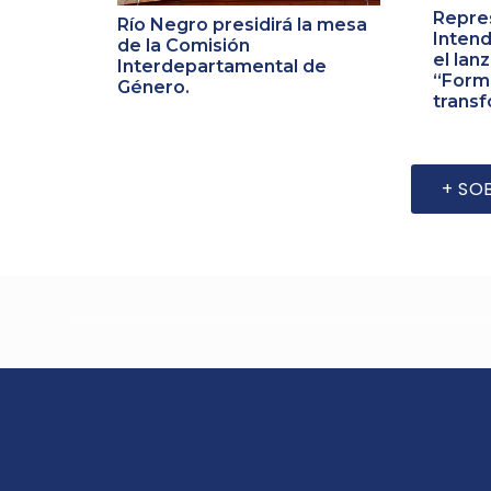
Repres
Río Negro presidirá la mesa
Intend
de la Comisión
el lan
Interdepartamental de
“Form
Género.
transf
+ SO