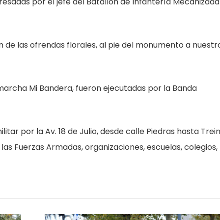
presadas por el jefe del Batallón de Infantería Mecanizada
n de las ofrendas florales, al pie del monumento a nuestr
 marcha Mi Bandera, fueron ejecutadas por la Banda
ilitar por la Av. 18 de Julio, desde calle Piedras hasta Trei
las Fuerzas Armadas, organizaciones, escuelas, colegios,