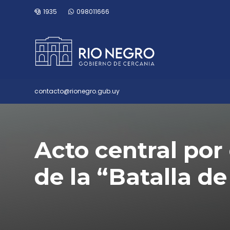
1935
098011666
contacto@rionegro.gub.uy
Acto central por 
de la “Batalla de