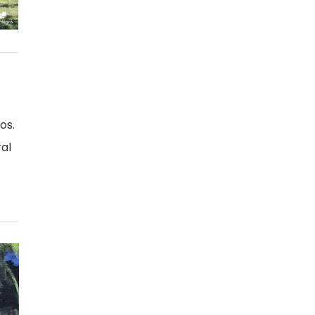
os.
ral