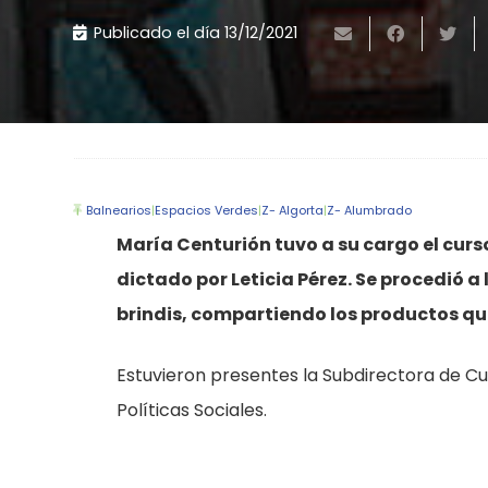
Publicado el día
13/12/2021
Balnearios
|
Espacios Verdes
|
Z- Algorta
|
Z- Alumbrado
María Centurión tuvo a su cargo el curso
dictado por Leticia Pérez. Se procedió a 
brindis, compartiendo los productos que 
Estuvieron presentes la Subdirectora de Cu
Políticas Sociales.