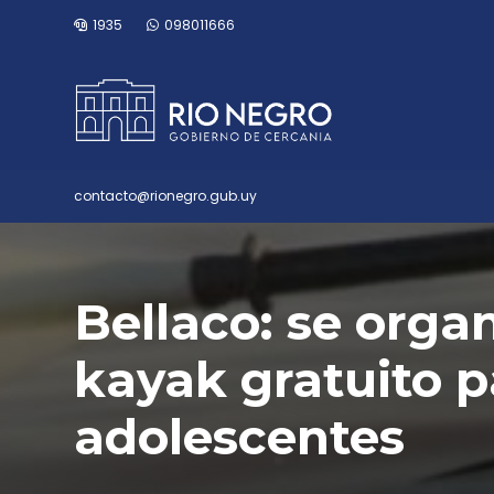
1935
098011666
contacto@rionegro.gub.uy
Bellaco: se orga
kayak gratuito p
adolescentes