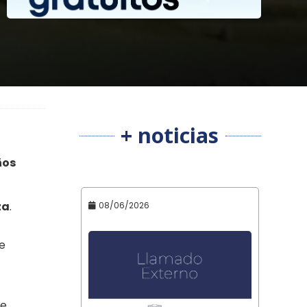
+ noticias
ños
za
.
08/06/2026
ue
de