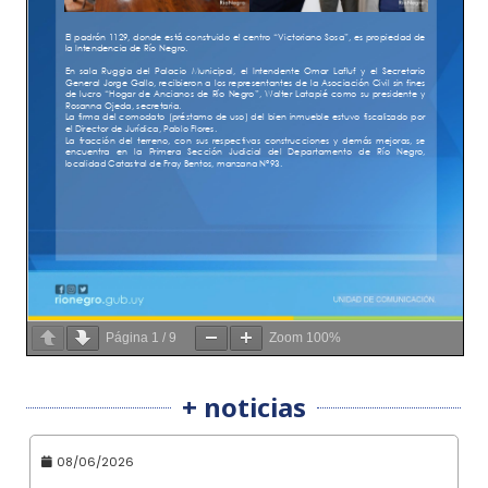
Página
1
/
9
Zoom
100%
+ noticias
08/06/2026