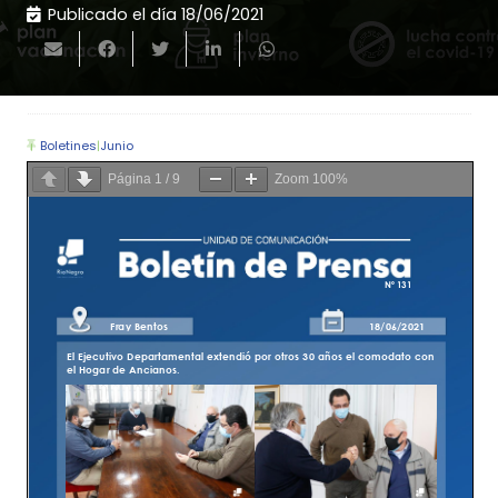
Publicado el día
18/06/2021
Boletines
|
Junio
Página
1
/
9
Zoom
100%