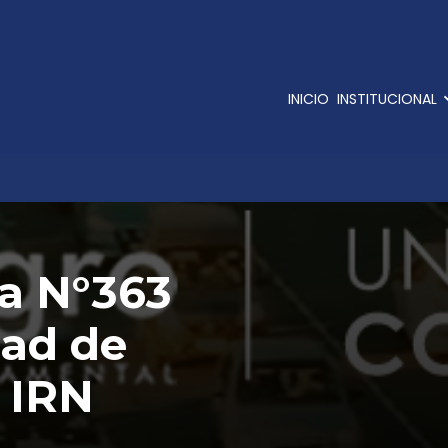
INICIO
INSTITUCIONAL
sa N°363
dad de
 IRN