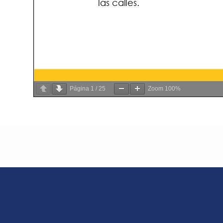
Página
1
/
25
Zoom
100%