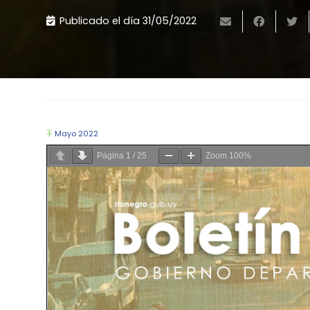
Publicado el día
31/05/2022
Mayo 2022
Página
1
/
25
Zoom
100%