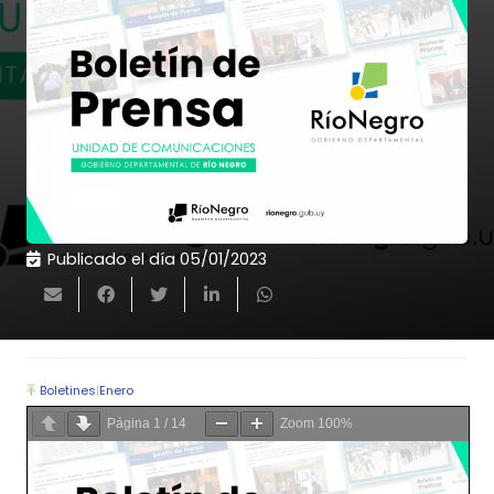
Publicado el día
05/01/2023
Boletines
|
Enero
Página
1
/
14
Zoom
100%