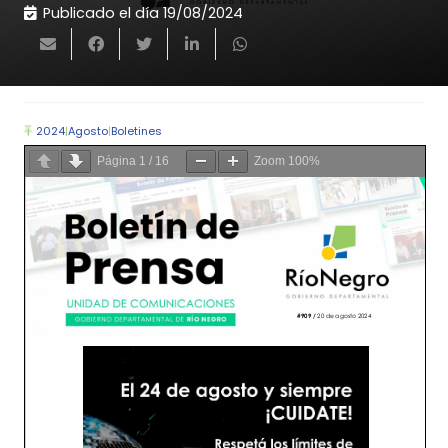
Publicado el día
19/08/2024
2024
|
Agosto
|
Boletines
Página
1
/
16
Zoom
100%