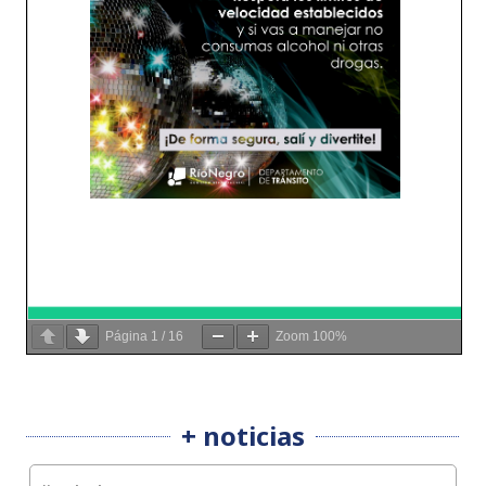
Página
1
/
16
Zoom
100%
+ noticias