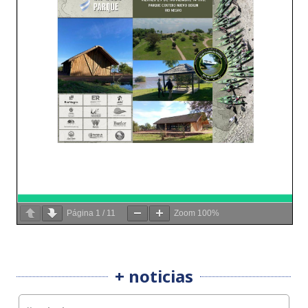
Página
1
/
11
Zoom
100%
+ noticias