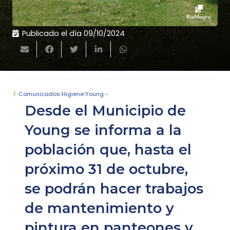
Publicado el día
09/10/2024
Comunicados
|
Higiene
|
Young -
Desde el Municipio de
Young se informa a la
población que, hasta el
próximo 31 de octubre,
se podrán hacer trabajos
de mantenimiento y
pintura en panteones y