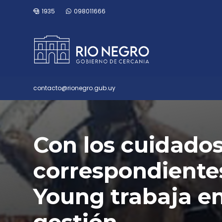
1935
098011666
contacto@rionegro.gub.uy
Con los cuidado
correspondientes
Young trabaja en