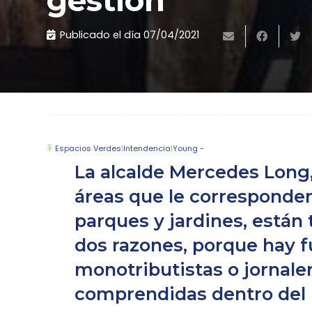
gestión
Publicado el día
07/04/2021
Espacios Verdes
|
Intendencia
|
Young -
La alcalde Mercedes Long
áreas que le corresponden
parques y jardines, está
dos razones, porque hay f
monotributistas o jornale
comprendidas dentro del 