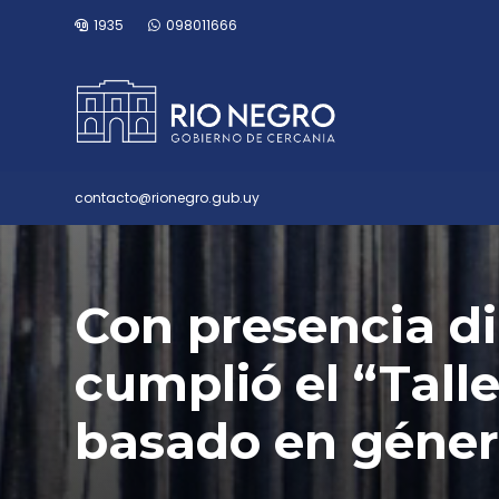
1935
098011666
contacto@rionegro.gub.uy
Con presencia d
cumplió el “Talle
basado en géner