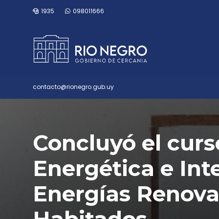
1935
098011666
contacto@rionegro.gub.uy
Concluyó el curs
Energética e Int
Energías Renova