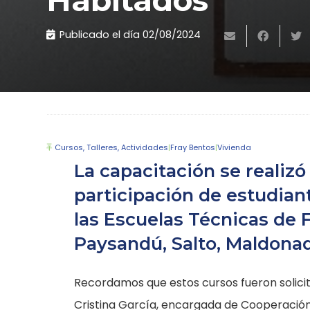
Habitados
Publicado el día
02/08/2024
Cursos, Talleres, Actividades
|
Fray Bentos
|
Vivienda
La capacitación se realizó
participación de estudian
las Escuelas Técnicas de 
Paysandú, Salto, Maldona
Recordamos que estos cursos fueron solicit
Cristina García, encargada de Cooperación