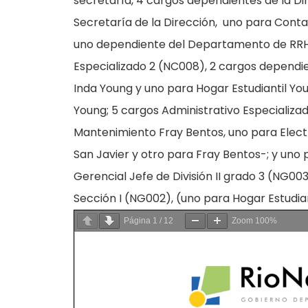
secretaría, 4 cargos dependientes de la Di
Secretaría de la Dirección, uno para Conta
uno dependiente del Departamento de RRHH
Especializado 2 (NC008), 2 cargos depend
Inda Young y uno para Hogar Estudiantil Y
Young; 5 cargos Administrativo Especializa
Mantenimiento Fray Bentos, uno para Electr
San Javier y otro para Fray Bentos-; y uno 
Gerencial Jefe de División II grado 3 (NG0
Sección I (NG002), (uno para Hogar Estudian
Página
1
/
12
Zoom
100%