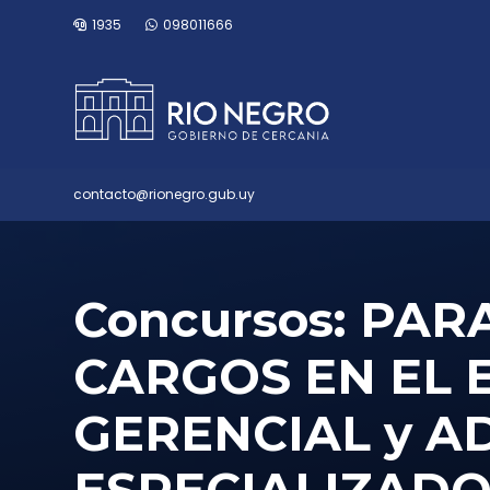
1935
098011666
contacto@rionegro.gub.uy
Concursos: PA
CARGOS EN EL
GERENCIAL y A