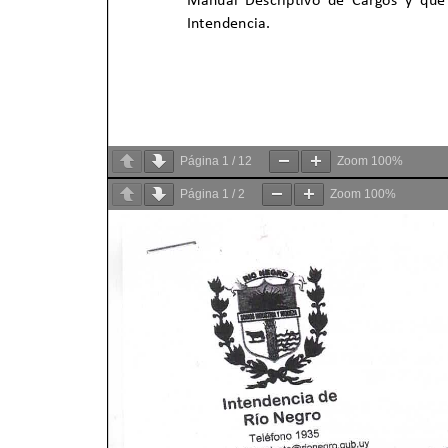
Página
1
/
12
Zoom
100%
Página
1
/
2
Zoom
100%