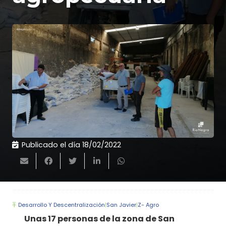
Publicado el día
18/02/2022
Desarrollo Y Descentralización
|
San Javier
|
Z- Agro
Unas 17 personas de la zona de San