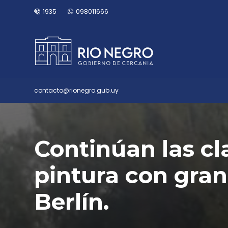
1935
098011666
contacto@rionegro.gub.uy
Continúan las cl
pintura con gran
Berlín.