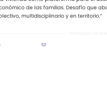
conómico de las familias. Desafío que ab
olectivo, multidisciplinario y en territorio.”
Información de inte
5