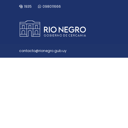
1935
098011666
contacto@rionegro.gub.uy