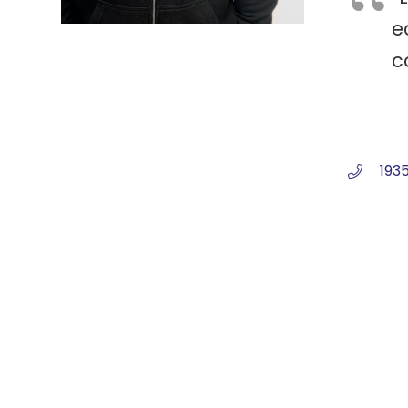
e
c
193