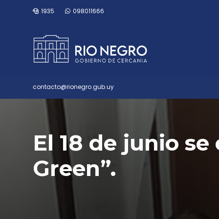
1935
098011666
contacto@rionegro.gub.uy
El 18 de junio s
Green”.