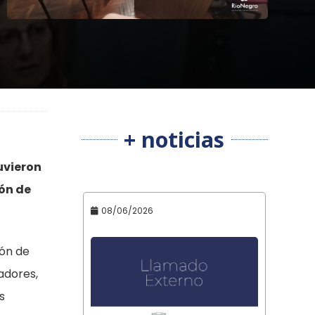
+ noticias
uvieron
ión de
08/06/2026
ión de
adores,
s