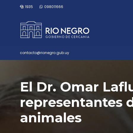
1935
098011666
contacto@rionegro.gub.uy
El Dr. Omar Laflu
representantes d
animales