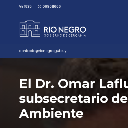
1935
098011666
contacto@rionegro.gub.uy
El Dr. Omar Laflu
subsecretario de
Ambiente