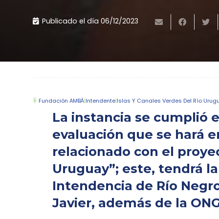
Publicado el día
06/12/2023
Fundación AMBÁ
|
Intendente
|
Islas Y Canales Verdes Del Río Urug
La instancia se cumplió e
evaluación que se hará 
relacionado con el proyec
Uruguay”; este, tendrá l
Intendencia de Río Negro
Javier, además de la ON