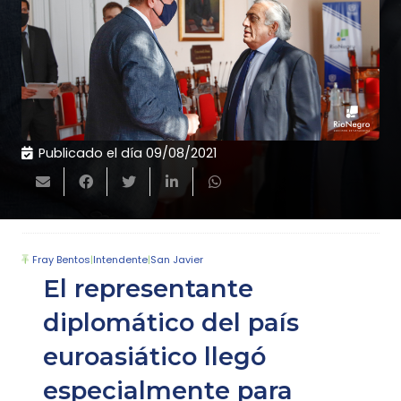
Publicado el día
09/08/2021
Fray Bentos
|
Intendente
|
San Javier
El representante
diplomático del país
euroasiático llegó
especialmente para