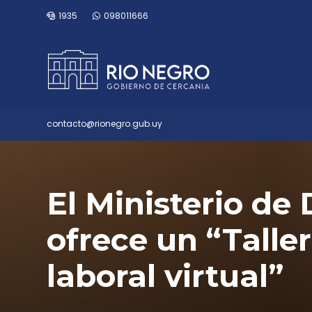
1935
098011666
contacto@rionegro.gub.uy
El Ministerio de 
ofrece un “Talle
laboral virtual”