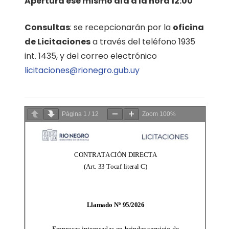
Apertura ese mismo día a la hora 12:00
Consultas
: se recepcionarán por la
oficina
de Licitaciones
a través del teléfono 1935
int. 1435, y del correo electrónico
licitaciones@rionegro.gub.uy
Página
1
/
12
Zoom
100%