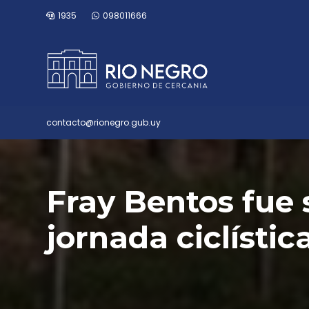
1935
098011666
contacto@rionegro.gub.uy
Fray Bentos fue
jornada ciclístic