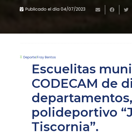
Publicado el día
04/07/2023
Deporte
|
Fray Bentos
Escuelitas muni
CODECAM de di
departamentos, 
polideportivo “
Tiscornia”.