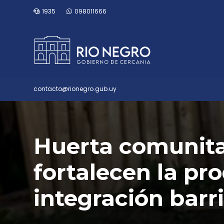
1935
098011666
contacto@rionegro.gub.uy
Huerta comunitar
fortalecen la pr
integración barr