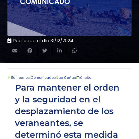
Publicado el día
31/12/2024
Balnearios
|
Comunicados
|
Las Cañas
|
Tránsito
Para mantener el orden
y la seguridad en el
desplazamiento de los
veraneantes, se
determinó esta medida