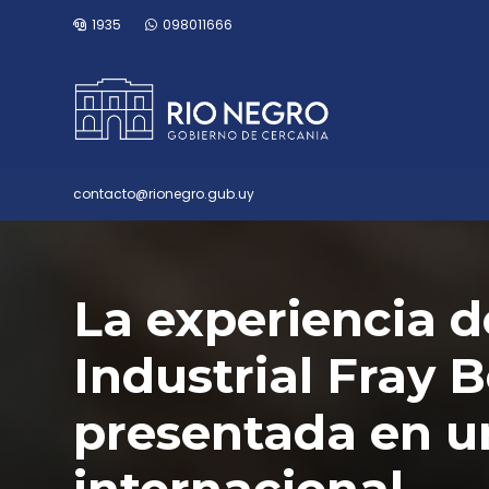
1935
098011666
contacto@rionegro.gub.uy
La experiencia d
Industrial Fray 
presentada en u