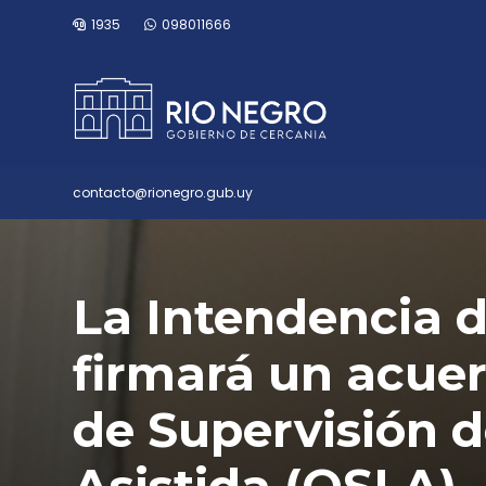
1935
098011666
contacto@rionegro.gub.uy
La Intendencia 
firmará un acuer
de Supervisión d