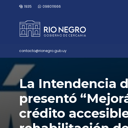
1935
098011666
contacto@rionegro.gub.uy
La Intendencia 
presentó “Mejor
crédito accesible