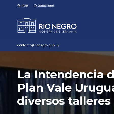
1935
098011666
contacto@rionegro.gub.uy
La Intendencia d
Plan Vale Urugua
diversos talleres