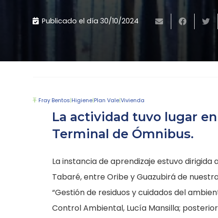
Publicado el día
30/10/2024
Fray Bentos
|
Higiene
|
Plan Vale
|
Vivienda
La actividad tuvo lugar en
Terminal de Ómnibus.
La instancia de aprendizaje estuvo dirigida 
Tabaré, entre Oribe y Guazubirá de nuestra
“Gestión de residuos y cuidados del ambient
Control Ambiental, Lucía Mansilla; posterio