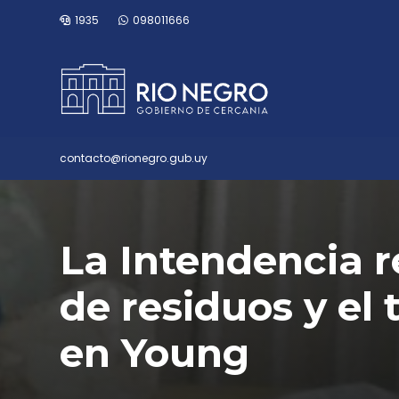
1935
098011666
contacto@rionegro.gub.uy
La Intendencia r
de residuos y el t
en Young