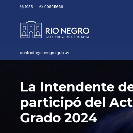
1935
098011666
contacto@rionegro.gub.uy
La Intendente d
participó del Ac
Grado 2024