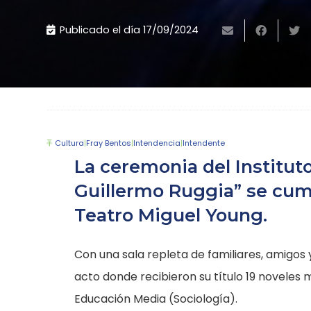
Publicado el día
17/09/2024
Cultura
|
Fray Bentos
|
Intendencia
|
Intendente
La ceremonia del Institut
Guillermo Ruggia” se cump
Teatro Miguel Young.
Con una sala repleta de familiares, amigos
acto donde recibieron su título 19 noveles
Educación Media (Sociología).