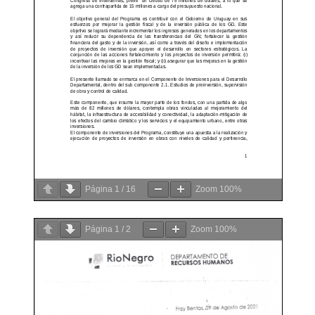
Página
1
/
16
Zoom
100%
Página
1
/
2
Zoom
100%