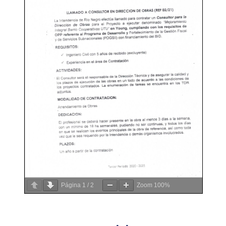
Página
1
/
2
Zoom
100%