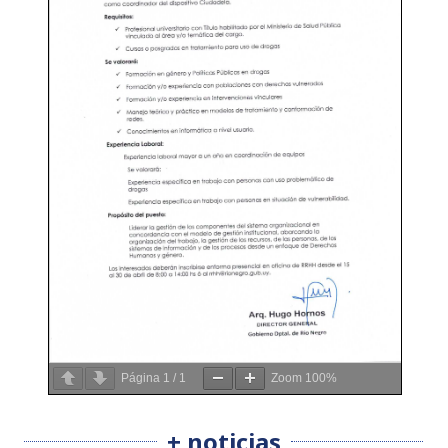
Página
1
/
1
Zoom
100%
+ noticias