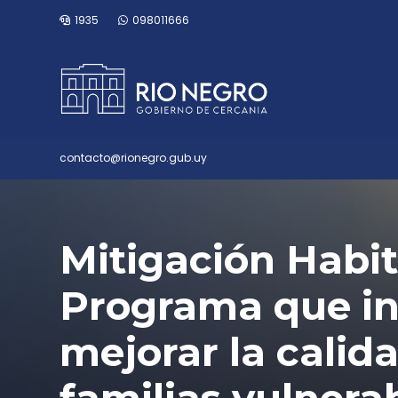
1935
098011666
contacto@rionegro.gub.uy
Mitigación Habit
Programa que in
mejorar la calid