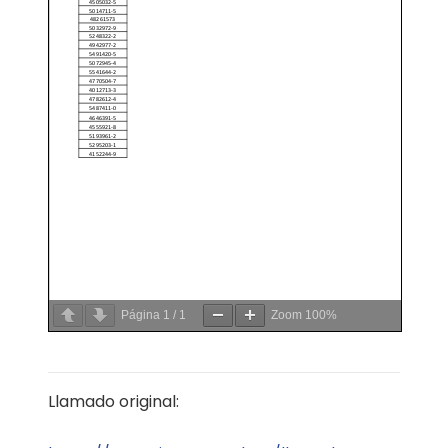
Página
1
/
1
Zoom
100%
Llamado original: