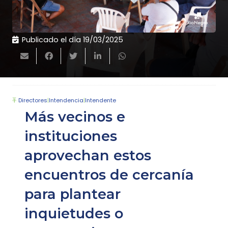
Publicado el día
19/03/2025
Directores
|
Intendencia
|
Intendente
Más vecinos e
instituciones
aprovechan estos
encuentros de cercanía
para plantear
inquietudes o