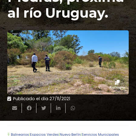
al río Uruguay.
Publicado el día
27/11/2021
Balnearios
|
Espacios Verdes
|
Nuevo Berlín
|
Servicios Municipales