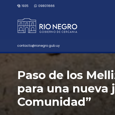
1935
098011666
contacto@rionegro.gub.uy
Paso de los Mell
para una nueva 
Comunidad”