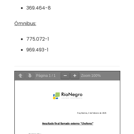
369.464-8
Ómnibus:
775.072-1
969.493-1
Página
1
/
1
Zoom
100%