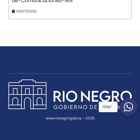
de-Comunicaciones-IRN
01/07/2022
Hola!
www.rionegro.gub.uy – 2025