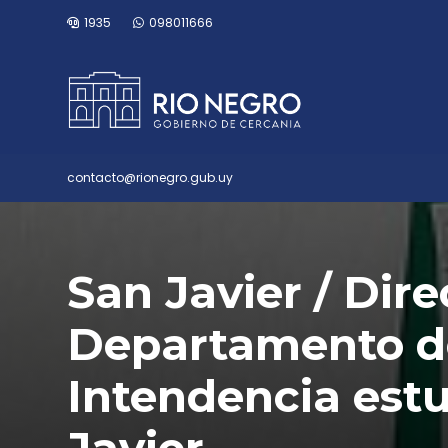
1935
098011666
contacto@rionegro.gub.uy
San Javier / Dire
Departamento de
Intendencia est