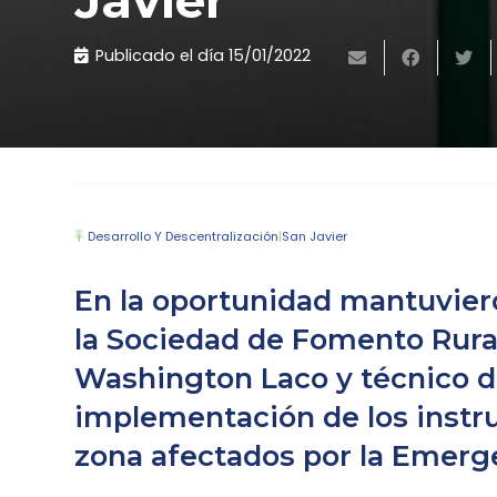
Javier
Publicado el día
15/01/2022
Desarrollo Y Descentralización
|
San Javier
En la oportunidad mantuviero
la Sociedad de Fomento Rural 
Washington Laco y técnico d
implementación de los instr
zona afectados por la Emerg