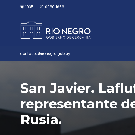
1935
098011666
contacto@rionegro.gub.uy
San Javier. Laflu
representante d
Rusia.